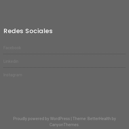
Redes Sociales
Facebook
Linkedin
Instagram
Proudly powered by WordPress
|
Theme:
BetterHealth
by
CanyonThemes
.