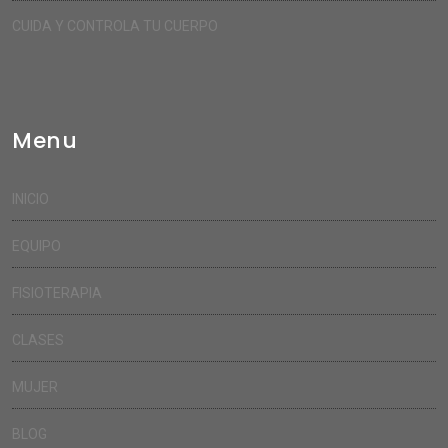
CUIDA Y CONTROLA TU CUERPO
Menu
INICIO
EQUIPO
FISIOTERAPIA
CLASES
MUJER
BLOG