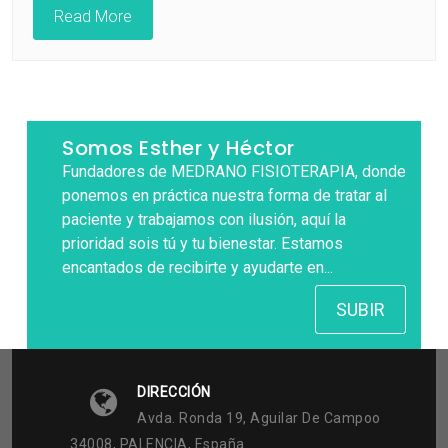
Read More
Somos Esther y Héctor
Fundadores de MEDRANO FISIOTERAPIA, donde
ponemos en práctica nuestra forma de tratar al
paciente y trabajamos con ilusión, aquí la
prioridad sois tú y tu bienestar. Estamos
encantados de recibirte y ayudarte en...
SUBIR
DIRECCIÓN
Avda. Ronda 19, Aguilar De Campoo
34008, PALENCIA, España