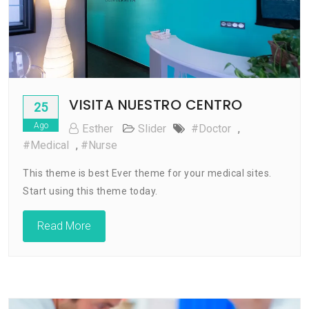
VISITA NUESTRO CENTRO
25
Ago
Esther
Slider
#doctor
,
#medical
,
#nurse
This theme is best Ever theme for your medical sites.
Start using this theme today.
Read More